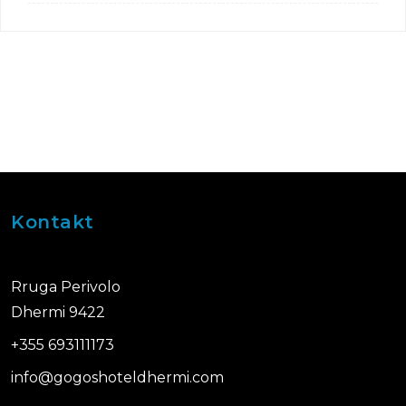
Kontakt
Rruga Perivolo
Dhermi 9422
+355 693111173
info@gogoshoteldhermi.com